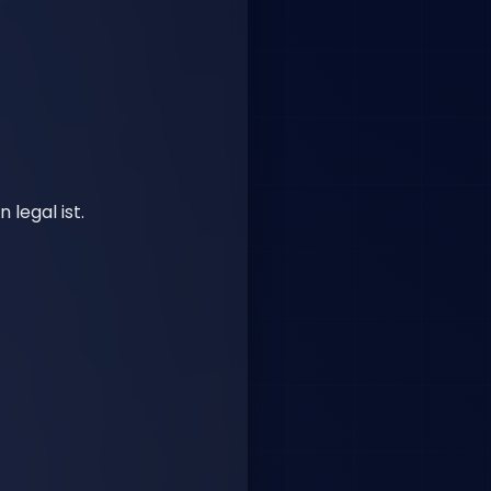
 legal ist.