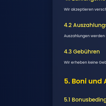
Wir akzeptieren versc
4.2 Auszahlung
Auszahlungen werden i
4.3 Gebühren
Wir erheben keine Geb
5. Boni und
5.1 Bonusbedi