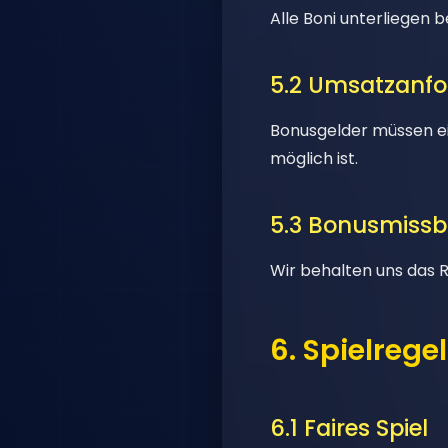
Alle Boni unterliegen
5.2 Umsatzanf
Bonusgelder müssen e
möglich ist.
5.3 Bonusmiss
Wir behalten uns das R
6. Spielrege
6.1 Faires Spiel