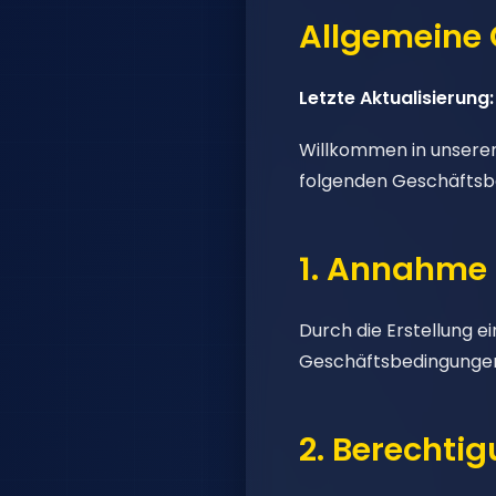
Allgemeine
Letzte Aktualisierung:
Willkommen in unserem
folgenden Geschäftsb
1. Annahme
Durch die Erstellung e
Geschäftsbedingungen 
2. Berechti