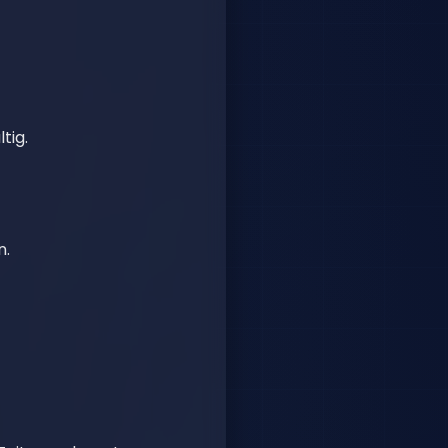
tig.
n.