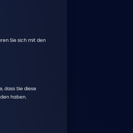
en Sie sich mit den
, dass Sie diese
nden haben.