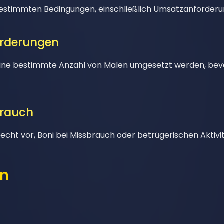
 bestimmten Bedingungen, einschließlich Umsatzanforderu
orderungen
ine bestimmte Anzahl von Malen umgesetzt werden, bevo
brauch
echt vor, Boni bei Missbrauch oder betrügerischen Aktivit
ln