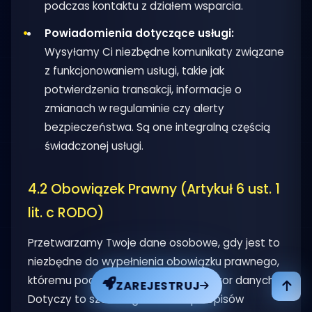
podczas kontaktu z działem wsparcia.
Powiadomienia dotyczące usługi:
Wysyłamy Ci niezbędne komunikaty związane
z funkcjonowaniem usługi, takie jak
potwierdzenia transakcji, informacje o
zmianach w regulaminie czy alerty
bezpieczeństwa. Są one integralną częścią
świadczonej usługi.
4.2 Obowiązek Prawny (Artykuł 6 ust. 1
lit. c RODO)
Przetwarzamy Twoje dane osobowe, gdy jest to
niezbędne do wypełnienia obowiązku prawnego,
któremu podlegamy jako administrator danych.
ZAREJESTRUJ
Dotyczy to szerokiego zakresu przepisów